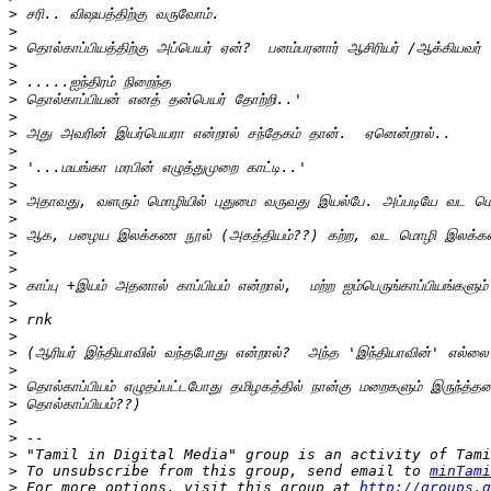
>
>
>
>
>
>
>
>
>
>
>
>
>
>
>
>
>
>
>
>
>
>
>
>
>
>
>
 "Tamil in Digital Media" group is an activity of Tami
>
 To unsubscribe from this group, send email to 
minTami
>
 For more options, visit this group at 
http://groups.g