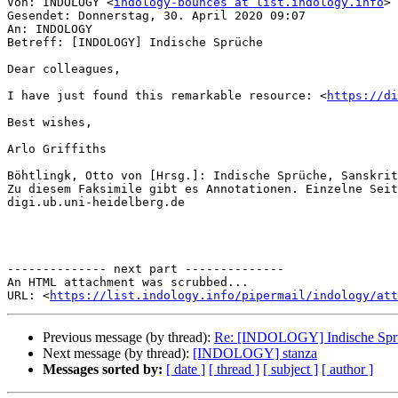
Von: INDOLOGY <
indology-bounces at list.indology.info
> 
Gesendet: Donnerstag, 30. April 2020 09:07

An: INDOLOGY

Betreff: [INDOLOGY] Indische Sprüche

Dear colleagues,

I have just found this remarkable resource: <
https://di
Best wishes,

Arlo Griffiths

Böhtlingk, Otto von [Hrsg.]: Indische Sprüche, Sanskrit
Zu diesem Faksimile gibt es Annotationen. Einzelne Seit
digi.ub.uni-heidelberg.de

-------------- next part --------------

An HTML attachment was scrubbed...

URL: <
https://list.indology.info/pipermail/indology/at
Previous message (by thread):
Re: [INDOLOGY] Indische Spr
Next message (by thread):
[INDOLOGY] stanza
Messages sorted by:
[ date ]
[ thread ]
[ subject ]
[ author ]