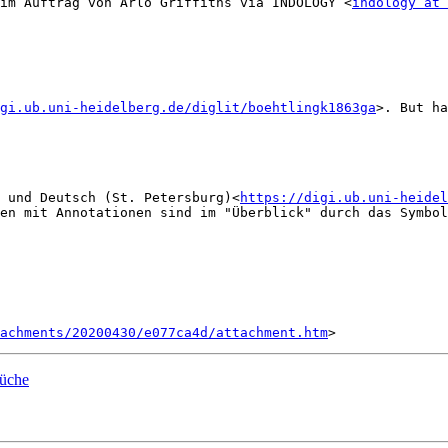
im Auftrag von Arlo Griffiths via INDOLOGY <
indology at 
gi.ub.uni-heidelberg.de/diglit/boehtlingk1863ga
>. But ha
 und Deutsch (St. Petersburg)<
https://digi.ub.uni-heidel
en mit Annotationen sind im "Überblick" durch das Symbol
tachments/20200430/e077ca4d/attachment.htm
üche