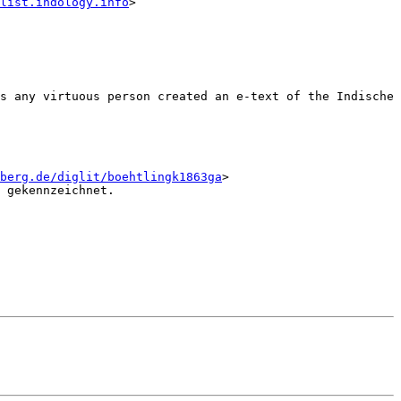
list.indology.info
>

s any virtuous person created an e-text of the Indische 
berg.de/diglit/boehtlingk1863ga
>

 gekennzeichnet.
