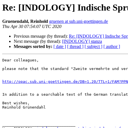
Re: [INDOLOGY] Indische Spr
Gruenendahl, Reinhold
gruenen at sub.uni-goettingen.de
Thu Apr 30 07:54:07 UTC 2020
Previous message (by thread):
Re: [INDOLOGY] Indische Spr
Next message (by thread):
[INDOLOGY] stanza
Messages sorted by:
[ date ]
[ thread ]
[ subject ]
[ author ]
Dear colleagues,

please note that the standard "Zweite vermehrte und ver
http://opac.sub.uni-goettingen.de/DB=1.20/TTL=1/FAM?PPN
In addition to a searchable text of the German translat
Best wishes,

Reinhold Grünendahl

________________________________
