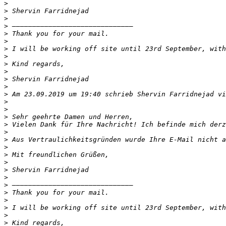
>
>
>
>
>
>
>
>
>
>
>
>
>
 Am 23.09.2019 um 19:40 schrieb Shervin Farridnejad vi
>
>
>
>
>
>
>
>
>
>
>
>
>
>
>
>
>