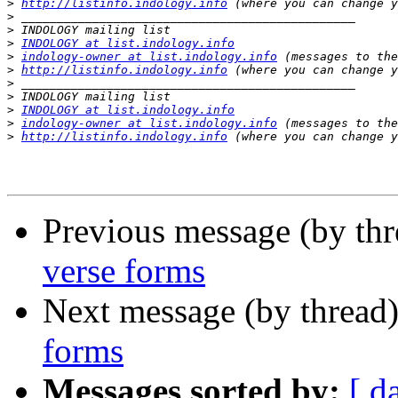
>
http://listinfo.indology.info
>
>
>
INDOLOGY at list.indology.info
>
indology-owner at list.indology.info
>
http://listinfo.indology.info
>
>
>
INDOLOGY at list.indology.info
>
indology-owner at list.indology.info
>
http://listinfo.indology.info
Previous message (by th
verse forms
Next message (by thread
forms
Messages sorted by:
[ d