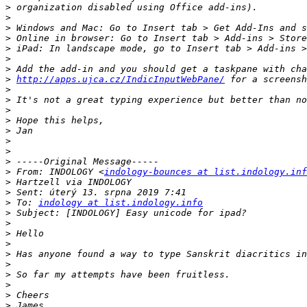
>
>
>
>
>
>
>
>
http://apps.ujca.cz/IndicInputWebPane/
>
>
>
>
>
>
>
>
>
 From: INDOLOGY <
indology-bounces at list.indology.inf
>
>
>
 To: 
indology at list.indology.info
>
>
>
>
>
>
>
>
>
>