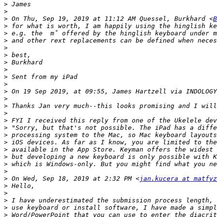
>
>
>
 On Thu, Sep 19, 2019 at 11:12 AM Quessel, Burkhard <
B
>
>
>
>
>
>
>
>
>
>
 On 19 Sep 2019, at 09:55, James Hartzell via INDOLOGY
>
>
>
>
>
>
>
>
>
>
>
>
 On Wed, Sep 18, 2019 at 2:32 PM <
jan.kucera at matfyz
>
>
>
>
>