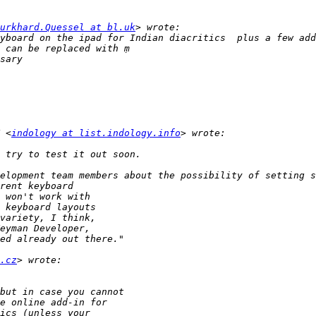
urkhard.Quessel at bl.uk
 <
indology at list.indology.info
.cz