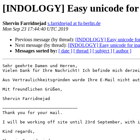
[INDOLOGY] Easy unicode for
Shervin Farridnejad
s.farridnejad at fu-berlin.de
Mon Sep 23 17:44:40 UTC 2019
Previous message (by thread):
[INDOLOGY] Easy unicode for
Next message (by thread):
[INDOLOGY] Easy unicode for ip
Messages sorted by:
[ date ]
[ thread ]
[ subject ]
[ author ]
Sehr geehrte Damen und Herren,

Vielen Dank für Ihre Nachricht! Ich befinde mich derzei
Aus Vertraulichkeitsgründen wurde Ihre E-Mail nicht aut
Mit freundlichen Grüßen,

Shervin Farridnejad

——————————————————————————————

Thank you for your mail.

I will be working off site until 23rd September, with i
Kind regards,
