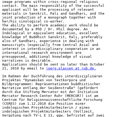
image programs within cross-regional religious

contact. The main responsiblity of the successful

applicant will be the processing of relevant

materials in Sanskrit, Pali and Gandhari, and the

joint production of a monograph together with

her/his sinological co-worker.

The ability to perform academic work should be

documented by a PhD / Dr. Phil degree. An

Indological or equivalent education, excellent

knowledge of Buddhist Sanskrit, Pali, preferably

also of Gandhari, experience in dealing with

manuscripts (especially from Central Asia) and

interest in interdisciplinary cooperation in an

international research environment are

presupposed, additional knowledge of visual

narratives is desirable.

Applications should be sent no later than October

21, 2010 by email to 
joerg.plassen at rub.de.
Im Rahmen der Duchführung des interdisziplinären

Projektes "Dynamiken von Textkorpora und

Bildprogrammen: Repräsentationen buddhistischer

Narrative entlang der Seidenstraße" (gefördert

durch die Stiftung Mercator mit der Initiative

Mercator Research Center Ruhr (MERCUR)) ist am

Centrum für Religionswissenschaftliche Forschung

(CERES) zum 1.12.2010 die Position einer

indologischen Projektmitarbeiterin / eines

indologischen Projektmitarbeiters (Vollzeit,

Vergütung nach TV-L E 13, ggw. befristet auf zwei
