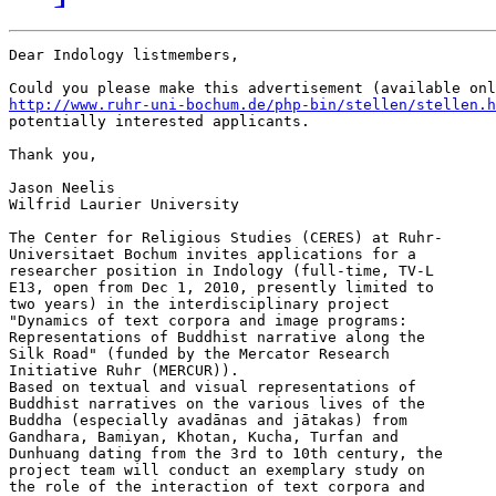
Dear Indology listmembers,

http://www.ruhr-uni-bochum.de/php-bin/stellen/stellen.h
potentially interested applicants.

Thank you,

Jason Neelis

Wilfrid Laurier University

The Center for Religious Studies (CERES) at Ruhr-

Universitaet Bochum invites applications for a

researcher position in Indology (full-time, TV-L

E13, open from Dec 1, 2010, presently limited to

two years) in the interdisciplinary project

"Dynamics of text corpora and image programs:

Representations of Buddhist narrative along the

Silk Road" (funded by the Mercator Research

Initiative Ruhr (MERCUR)).

Based on textual and visual representations of

Buddhist narratives on the various lives of the

Buddha (especially avadānas and jātakas) from

Gandhara, Bamiyan, Khotan, Kucha, Turfan and

Dunhuang dating from the 3rd to 10th century, the

project team will conduct an exemplary study on

the role of the interaction of text corpora and
