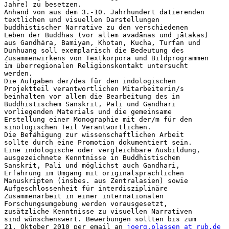
Jahre) zu besetzen.

Anhand von aus dem 3.-10. Jahrhundert datierenden

textlichen und visuellen Darstellungen

buddhistischer Narrative zu den verschiedenen

Leben der Buddhas (vor allem avadānas und jātakas)

aus Gandhāra, Bamiyan, Khotan, Kucha, Turfan und

Dunhuang soll exemplarisch die Bedeutung des

Zusammenwirkens von Textkorpora und Bildprogrammen

im überregionalen Religionskontakt untersucht

werden.

Die Aufgaben der/des für den indologischen

Projektteil verantwortlichen Mitarbeiterin/s

beinhalten vor allem die Bearbeitung des in

Buddhistischem Sanskrit, Pali und Gandhari

vorliegenden Materials und die gemeinsame

Erstellung einer Monographie mit der/m für den

sinologischen Teil Verantwortlichen.

Die Befähigung zur wissenschaftlichen Arbeit

sollte durch eine Promotion dokumentiert sein.

Eine indologische oder vergleichbare Ausbildung,

ausgezeichnete Kenntnisse in Buddhistischem

Sanskrit, Pali und möglichst auch Gandhari,

Erfahrung im Umgang mit originalsprachlichen

Manuskripten (insbes. aus Zentralasien) sowie

Aufgeschlossenheit für interdisziplinäre

Zusammenarbeit in einer internationalen

Forschungsumgebung werden vorausgesetzt,

zusätzliche Kenntnisse zu visuellen Narrativen

sind wünschenswert. Bewerbungen sollten bis zum

21. Oktober 2010 per email an 
joerg.plassen at rub.de