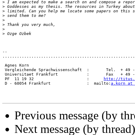
>
>
>
>
>
>
>
>
--

.......................................................
 Agnes Korn

 Vergleichende Sprachwissenschaft  :       Tel.  + 49 -
 Universitaet Frankfurt            :       Fax   + 49 -
 PF  11 19 32                      :      
http://titus.
 D - 60054 Frankfurt               :  mailto:
a.korn at 
Previous message (by th
Next message (by thread