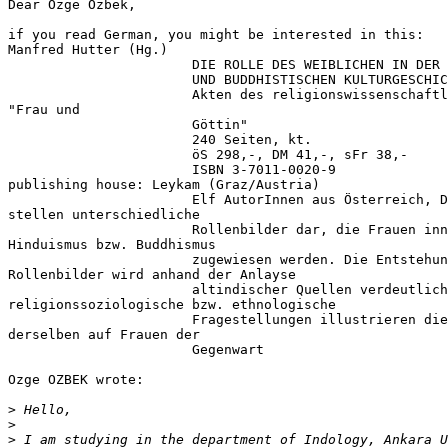
Dear Özge Özbek,

if you read German, you might be interested in this:

Manfred Hutter (Hg.)

                       DIE ROLLE DES WEIBLICHEN IN DER 
                       UND BUDDHISTISCHEN KULTURGESCHIC
                       Akten des religionswissenschaftl
"Frau und

                       Göttin"

                       240 Seiten, kt.

                       öS 298,-, DM 41,-, sFr 38,-

                       ISBN 3-7011-0020-9

publishing house: Leykam (Graz/Austria)

                       Elf AutorInnen aus Österreich, D
stellen unterschiedliche

                       Rollenbilder dar, die Frauen inn
Hinduismus bzw. Buddhismus

                       zugewiesen werden. Die Entstehun
Rollenbilder wird anhand der Anlayse

                       altindischer Quellen verdeutlich
religionssoziologische bzw. ethnologische

                       Fragestellungen illustrieren die
derselben auf Frauen der

                       Gegenwart

Ozge OZBEK wrote:

>
>
>